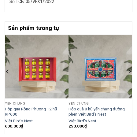
Số TCB: 05/VFX1/2022
Sản phẩm tương tự
YẾN CHƯNG
YẾN CHƯNG
Hộp quà Rồng Phượng 12 hũ
Hộp quà 8 hũ yến chưng đường
RP600
phèn Việt Bird’s Nest
Việt Bird's Nest
Việt Bird's Nest
600.000
₫
250.000
₫