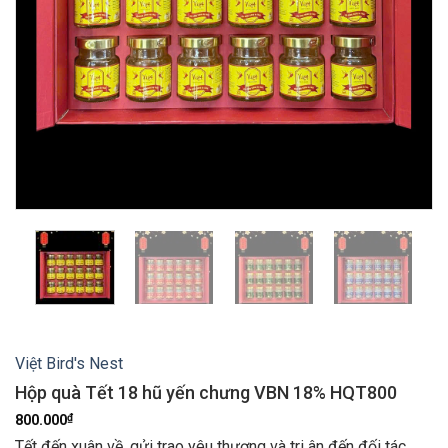
Việt Bird's Nest
Hộp quà Tết 18 hũ yến chưng VBN 18% HQT800
₫
800.000
Tết đến xuân về, gửi trao yêu thương và tri ân đến đối tác,