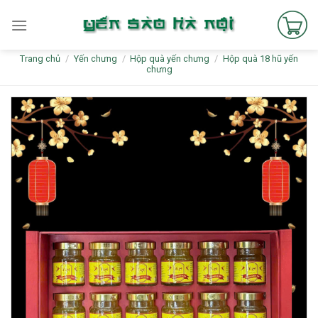
Skip
to
content
Trang chủ
/
Yến chưng
/
Hộp quà yến chưng
/
Hộp quà 18 hũ yến
chưng