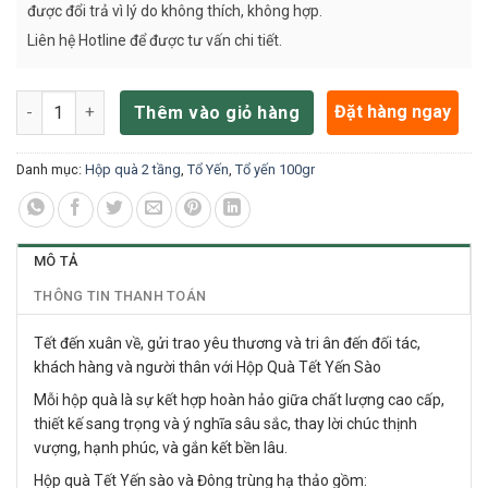
được đổi trả vì lý do không thích, không hợp.
Liên hệ Hotline để được tư vấn chi tiết.
Hộp quà 2 tầng Yến sào 100g và đông trùng 50g số lượng
Đặt hàng ngay
Thêm vào giỏ hàng
Danh mục:
Hộp quà 2 tầng
,
Tổ Yến
,
Tổ yến 100gr
MÔ TẢ
THÔNG TIN THANH TOÁN
Tết đến xuân về, gửi trao yêu thương và tri ân đến đối tác,
khách hàng và người thân với Hộp Quà Tết Yến Sào
Mỗi hộp quà là sự kết hợp hoàn hảo giữa chất lượng cao cấp,
thiết kế sang trọng và ý nghĩa sâu sắc, thay lời chúc thịnh
vượng, hạnh phúc, và gắn kết bền lâu.
Hộp quà Tết Yến sào và Đông trùng hạ thảo gồm: