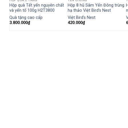
HỘP QUÀ 2 TẦNG
YẾN CHƯNG
n
Hộp quà Tết yến nguyên chất
Hộp 8 hũ Sâm Yến Đông trùng
và yến tổ 100g H2T3800
hạ thảo Việt Bird’s Nest
n
Quà tặng cao cấp
Việt Bird's Nest
V
3.800.000
₫
420.000
₫