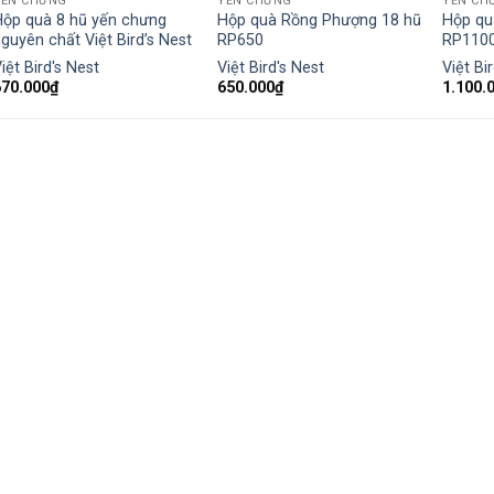
YẾN CHƯNG
YẾN CHƯNG
YẾN CH
Hộp quà 8 hũ yến chưng
Hộp quà Rồng Phượng 18 hũ
Hộp qu
guyên chất Việt Bird’s Nest
RP650
RP110
iệt Bird's Nest
Việt Bird's Nest
Việt Bi
670.000
₫
650.000
₫
1.100.