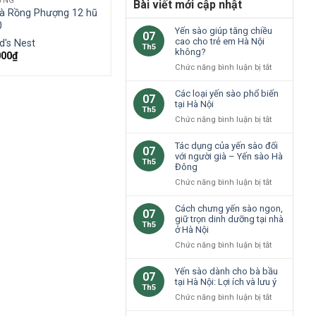
ƯNG
Bài viết mới cập nhật
à Rồng Phượng 12 hũ
0
Yến sào giúp tăng chiều
07
cao cho trẻ em Hà Nội
rd's Nest
Th5
không?
000
₫
ở
Chức năng bình luận bị tắt
Yến
sào
Các loại yến sào phổ biến
07
giúp
tại Hà Nội
Th5
tăng
ở
Chức năng bình luận bị tắt
chiều
Các
cao
loại
Tác dụng của yến sào đối
07
cho
yến
với người già – Yến sào Hà
Th5
trẻ
Đông
sào
em
phổ
ở
Chức năng bình luận bị tắt
Hà
biến
Tác
Nội
tại
dụng
Cách chưng yến sào ngon,
không?
07
Hà
của
giữ trọn dinh dưỡng tại nhà
Th5
Nội
ở Hà Nội
yến
sào
ở
Chức năng bình luận bị tắt
đối
Cách
với
chưng
Yến sào dành cho bà bầu
07
người
yến
tại Hà Nội: Lợi ích và lưu ý
Th5
già
sào
ở
Chức năng bình luận bị tắt
–
ngon,
Yến
Yến