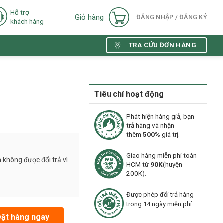
Hỗ trợ
Giỏ hàng
ĐĂNG NHẬP / ĐĂNG KÝ
khách hàng
TRA CỨU ĐƠN HÀNG
Tiêu chí hoạt động
Phát hiện hàng giả, bạn
trả hàng và nhận
thêm
500%
giá trị.
Giao hàng miễn phí toàn
 không được đổi trả vì
HCM từ
90K
(huyện
200K).
Được phép đổi trả hàng
trong 14 ngày miễn phí
Đặt hàng ngay