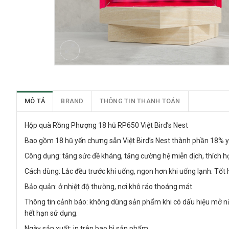
MÔ TẢ
BRAND
THÔNG TIN THANH TOÁN
Hộp quà Rồng Phượng 18 hũ RP650 Việt Bird’s Nest
Bao gồm 18 hũ yến chưng sẵn Việt Bird’s Nest thành phần 18% yế
Công dụng: tăng sức đề kháng, tăng cường hệ miễn dịch, thích 
Cách dùng: Lắc đều trước khi uống, ngon hơn khi uống lạnh. Tốt
Bảo quản: ở nhiệt độ thường, nơi khô ráo thoáng mát
Thông tin cảnh báo: không dùng sản phẩm khi có dấu hiệu mở n
hết hạn sử dụng.
Ngày sản xuất: in trên bao bì sản phẩm