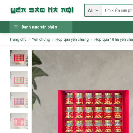
Skip
Tìm
to
kiếm:
content
Danh mục sản phẩm
Trang chủ
/
Yến chưng
/
Hộp quà yến chưng
/
Hộp quà 18 hũ yến ch