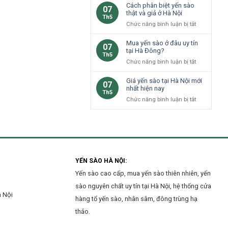
giữ
sào
Cách phân biệt yến sào
sào
07
trọn
dành
thật và giả ở Hà Nội
Hà
Th5
dinh
cho
ở
Chức năng bình luận bị tắt
Đông
dưỡng
bà
Cách
tại
bầu
phân
Mua yến sào ở đâu uy tín
nhà
07
tại
biệt
tại Hà Đông?
ở
Th5
Hà
yến
Hà
ở
Chức năng bình luận bị tắt
Nội:
sào
Nội
Mua
Lợi
thật
yến
Giá yến sào tại Hà Nội mới
ích
07
và
sào
nhất hiện nay
và
Th5
giả
ở
lưu
ở
Chức năng bình luận bị tắt
ở
đâu
ý
Giá
Hà
uy
yến
Nội
tín
sào
tại
tại
Hà
Hà
Đông?
Nội
mới
YẾN SÀO HÀ NỘI:
nhất
Yến sào cao cấp, mua yến sào thiên nhiên, yến
hiện
sào nguyên chất uy tín tại Hà Nội, hệ thống cửa
nay
à Nội
hàng tổ yến sào, nhân sâm, đông trùng hạ
thảo.