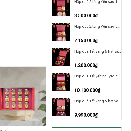
Hộp quà 2 tầng Yến sào 100g và đông trùng 50g
3.500.000
₫
Hộp quà 2 tầng Yến sào 50g và đông trùng 50g- 2025
2.150.000
₫
Hộp quà Tết vang & hạt và yến chưng 50% H2T1200
1.200.000
₫
Hộp quà Tết yến nguyên chất và yến huyết 100g H2T10100
10.100.000
₫
Hộp quà Tết vang & hạt và yến huyết 100g H2T9990
9.990.000
₫