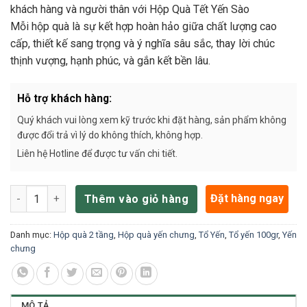
khách hàng và người thân với Hộp Quà Tết Yến Sào
Mỗi hộp quà là sự kết hợp hoàn hảo giữa chất lượng cao
cấp, thiết kế sang trọng và ý nghĩa sâu sắc, thay lời chúc
thịnh vượng, hạnh phúc, và gắn kết bền lâu.
Hỗ trợ khách hàng:
Quý khách vui lòng xem kỹ trước khi đặt hàng, sản phẩm không
được đổi trả vì lý do không thích, không hợp.
Liên hệ Hotline để được tư vấn chi tiết.
Hộp quà Tết yến chưng 50% & yến tổ 100g H2T3400 số lượng
Đặt hàng ngay
Thêm vào giỏ hàng
Danh mục:
Hộp quà 2 tầng
,
Hộp quà yến chưng
,
Tổ Yến
,
Tổ yến 100gr
,
Yến
chưng
MÔ TẢ