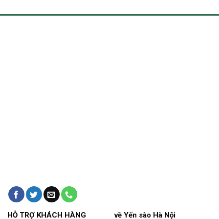
HỖ TRỢ KHÁCH HÀNG
về Yến sào Hà Nội