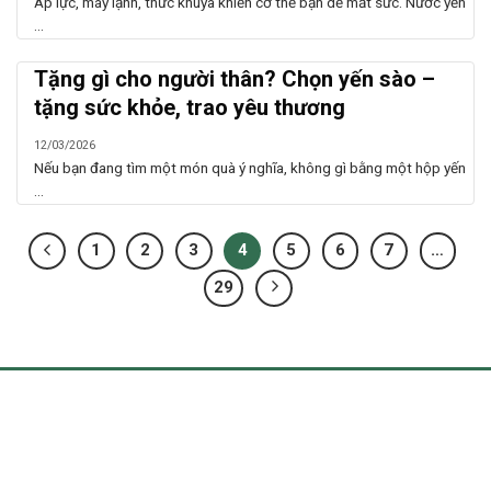
Áp lực, máy lạnh, thức khuya khiến cơ thể bạn dễ mất sức. Nước yến
...
Tặng gì cho người thân? Chọn yến sào –
tặng sức khỏe, trao yêu thương
12/03/2026
Nếu bạn đang tìm một món quà ý nghĩa, không gì bằng một hộp yến
...
1
2
3
4
5
6
7
…
29