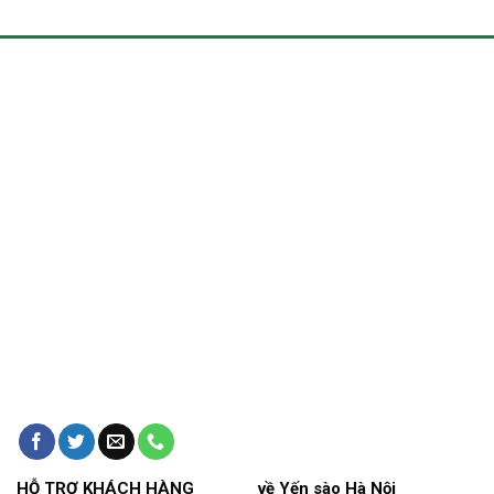
tại
tại
Hà
Hà
Nội
Đông?
mới
nhất
hiện
nay
HỖ TRỢ KHÁCH HÀNG
về Yến sào Hà Nội