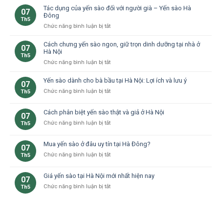
loại
cao
Tác dụng của yến sào đối với người già – Yến sào Hà
07
yến
cho
Đông
Th5
sào
trẻ
ở
Chức năng bình luận bị tắt
phổ
em
Tác
biến
Hà
dụng
Cách chưng yến sào ngon, giữ trọn dinh dưỡng tại nhà ở
tại
Nội
07
của
Hà Nội
Hà
không?
Th5
yến
Nội
ở
Chức năng bình luận bị tắt
sào
Cách
đối
chưng
Yến sào dành cho bà bầu tại Hà Nội: Lợi ích và lưu ý
07
với
yến
ở
Chức năng bình luận bị tắt
Th5
người
sào
Yến
già
ngon,
sào
–
Cách phân biệt yến sào thật và giả ở Hà Nội
giữ
07
dành
Yến
trọn
ở
Chức năng bình luận bị tắt
Th5
cho
sào
dinh
Cách
bà
Hà
dưỡng
phân
bầu
Đông
Mua yến sào ở đâu uy tín tại Hà Đông?
tại
07
biệt
tại
nhà
ở
Chức năng bình luận bị tắt
Th5
yến
Hà
ở
Mua
sào
Nội:
Hà
yến
thật
Lợi
Giá yến sào tại Hà Nội mới nhất hiện nay
07
Nội
sào
và
ích
ở
Chức năng bình luận bị tắt
Th5
ở
giả
và
Giá
đâu
ở
lưu
yến
uy
Hà
ý
sào
tín
Nội