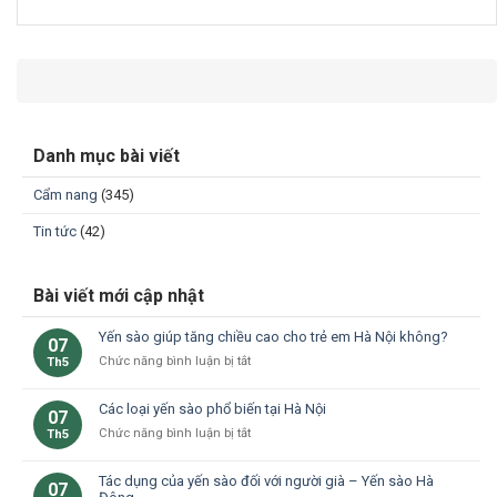
Danh mục bài viết
Cẩm nang
(345)
Tin tức
(42)
Bài viết mới cập nhật
Yến sào giúp tăng chiều cao cho trẻ em Hà Nội không?
07
ở
Chức năng bình luận bị tắt
Th5
Yến
sào
Các loại yến sào phổ biến tại Hà Nội
07
giúp
ở
Chức năng bình luận bị tắt
Th5
tăng
Các
chiều
loại
cao
Tác dụng của yến sào đối với người già – Yến sào Hà
07
yến
cho