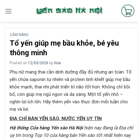
Skip
to
content
CẨM NANG
Tổ yến giúp mẹ bầu khỏe, bé yêu
thông minh
Posted on
12/03/2026
by
Hoa
Phụ nữ mang thai cần dinh dưỡng đầy đủ nhưng an toàn. Tổ
yến chứa saponin tự nhiên và protein tinh khiết giúp mẹ bầu
khỏe mạnh, thai nhi phát triển trí não tốt hơn. Không chỉ bồi
bổ, còn giúp mẹ ngủ ngon và da sáng. Một tổ yến nhỏ –
nghìn lợi ích lớn. Hãy thêm yến vào thực đơn mỗi tuần cho
mẹ và bé.
ĐỊA CHỈ BÁN YẾN SÀO, NƯỚC YẾN UY TÍN
Hệ thống Cửa hàng Yến sào Hà Nội
hiện nay đang là Địa chỉ
uy tín trong Top 10 cửa hàng bán Yến sào tốt nhất hiện nay