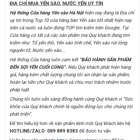
ĐỊA CHỈ MUA YẾN SÀO, NƯỚC YẾN UY TÍN
Hệ thống Cửa hàng Yến sào Hà Nội
hiện nay đang là Địa chỉ
uy tín trong Top 10 cửa hàng bán Yến sào tốt nhất hiện nay
trên cả nước
và luôn đứng TOP tìm kiếm trên Google
. Tại
Cửa hàng có tất cả các sản phẩm mà Quý khách đang tìm
kiếm như:
Tổ yến thô, Yến sào tinh chế, Yến sào rút lông
nguyên tổ, Nước yến sào,…
Hệ thống Cửa hàng
luôn cam kết
“BẢO HÀNH SẢN PHẨM
ĐẾN SỢI YẾN CUỐI CÙNG”
.
Nếu Quý khách phát hiện hàng
giả, hàng kém chất lượng chúng tôi xin nhận lại sản phẩm,
hoàn lại tiền cho Quý khách và chịu mọi trách nhiệm trước
pháp luật.
C
húng tôi luôn sẵn sàng đồng hành cùng Quý khách vì “Sức
khỏe của Quý khách chính là nguồn động lực cho chúng tôi
phát triển”.
Để tìm hiểu kỹ hơn về sản phẩm kính mời Quý khách liên hệ
HOTLINE/ZALO:
089 889 8383
để được tư vấn.