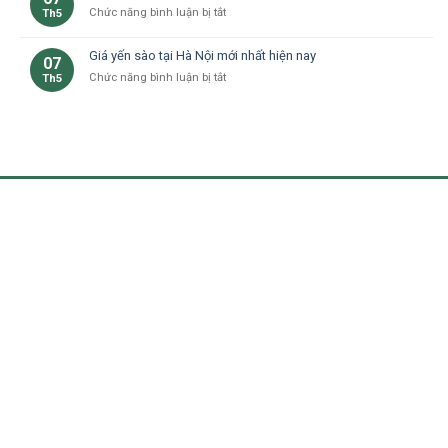
tại
nhà
ở
Chức năng bình luận bị tắt
Th5
yến
Hà
ở
Mua
sào
Nội:
Hà
yến
thật
Lợi
Giá yến sào tại Hà Nội mới nhất hiện nay
07
Nội
sào
và
ích
ở
Chức năng bình luận bị tắt
Th5
ở
giả
và
Giá
đâu
ở
lưu
yến
uy
Hà
ý
sào
tín
Nội
tại
tại
Hà
Hà
Nội
Đông?
mới
nhất
hiện
nay