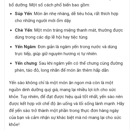
bổ dưỡng. Một số cách phổ biến bao gồm:
Súp Yến
: Món ăn nhẹ nhàng, dễ tiêu hóa, rất thích hợp
cho những người mới ốm dậy.
Chè Yến
: Một món tráng miệng thanh mát, thường được
dùng trong các dịp lễ hội hay tiệc tùng.
Yến Ngâm
: Đơn giản là ngâm yến trong nước và dùng
trực tiếp, giúp giữ nguyên hương vị tự nhiên.
Yến chưng
: Sau khi ngâm yến có thể chưng cùng đường
phèn, táo đỏ, long nhãn để món ăn thêm hấp dẫn.
Yến sào không chỉ là một món ăn ngon mà còn là một
nguồn dinh dưỡng quý giá, mang lại nhiều lợi ích cho sức
khỏe. Tuy nhiên, để đạt được hiệu quả tốt nhất, yến sào nên
được kết hợp với chế độ ăn uống và lối sống lành mạnh. Hãy
để yến sào trở thành một phần trong thực đơn hàng ngày
của bạn và cảm nhận sự khác biệt mà nó mang lại cho sức
khỏe!