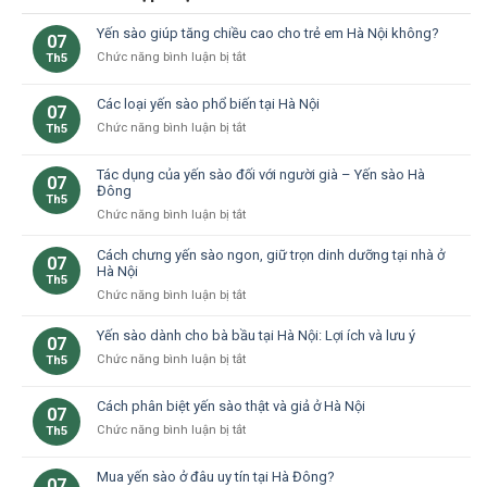
Yến sào giúp tăng chiều cao cho trẻ em Hà Nội không?
07
ở
Chức năng bình luận bị tắt
Th5
Yến
sào
Các loại yến sào phổ biến tại Hà Nội
07
giúp
ở
Chức năng bình luận bị tắt
Th5
tăng
Các
chiều
loại
cao
Tác dụng của yến sào đối với người già – Yến sào Hà
07
yến
cho
Đông
Th5
sào
trẻ
ở
Chức năng bình luận bị tắt
phổ
em
Tác
biến
Hà
dụng
Cách chưng yến sào ngon, giữ trọn dinh dưỡng tại nhà ở
tại
Nội
07
của
Hà Nội
Hà
không?
Th5
yến
Nội
ở
Chức năng bình luận bị tắt
sào
Cách
đối
chưng
Yến sào dành cho bà bầu tại Hà Nội: Lợi ích và lưu ý
07
với
yến
ở
Chức năng bình luận bị tắt
Th5
người
sào
Yến
già
ngon,
sào
–
Cách phân biệt yến sào thật và giả ở Hà Nội
giữ
07
dành
Yến
trọn
ở
Chức năng bình luận bị tắt
Th5
cho
sào
dinh
Cách
bà
Hà
dưỡng
phân
bầu
Đông
Mua yến sào ở đâu uy tín tại Hà Đông?
tại
07
biệt