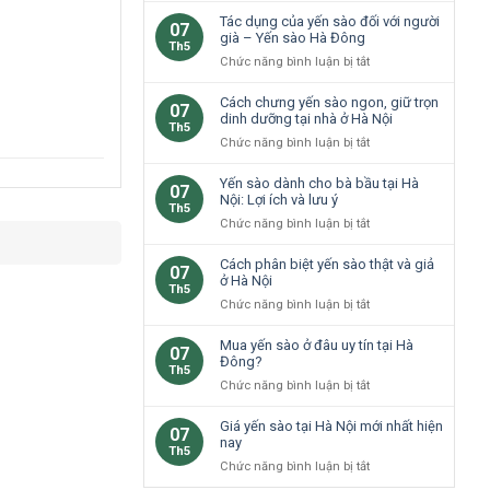
cao
loại
Tác dụng của yến sào đối với người
07
cho
yến
già – Yến sào Hà Đông
Th5
trẻ
sào
ở
Chức năng bình luận bị tắt
em
phổ
Tác
Hà
biến
dụng
Cách chưng yến sào ngon, giữ trọn
Nội
07
tại
của
dinh dưỡng tại nhà ở Hà Nội
không?
Th5
Hà
yến
ở
Chức năng bình luận bị tắt
Nội
sào
Cách
đối
chưng
Yến sào dành cho bà bầu tại Hà
07
với
yến
Nội: Lợi ích và lưu ý
Th5
người
sào
ở
Chức năng bình luận bị tắt
già
ngon,
Yến
–
giữ
sào
Cách phân biệt yến sào thật và giả
Yến
07
trọn
dành
ở Hà Nội
sào
Th5
dinh
cho
Hà
ở
Chức năng bình luận bị tắt
dưỡng
bà
Đông
Cách
tại
bầu
phân
Mua yến sào ở đâu uy tín tại Hà
nhà
07
tại
biệt
Đông?
ở
Th5
Hà
yến
Hà
ở
Chức năng bình luận bị tắt
Nội:
sào
Nội
Mua
Lợi
thật
yến
Giá yến sào tại Hà Nội mới nhất hiện
ích
07
và
sào
nay
và
Th5
giả
ở
lưu
ở
Chức năng bình luận bị tắt
ở
đâu
ý
Giá
Hà