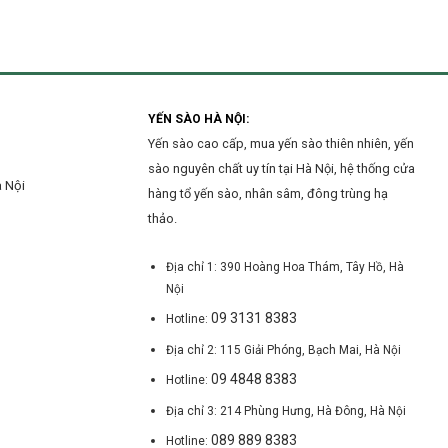
uy
yến
Nội
tín
sào
tại
tại
Hà
Hà
Đông?
Nội
mới
nhất
YẾN SÀO HÀ NỘI:
hiện
Yến sào cao cấp, mua yến sào thiên nhiên, yến
nay
sào nguyên chất uy tín tại Hà Nội, hệ thống cửa
à Nội
hàng tổ yến sào, nhân sâm, đông trùng hạ
thảo.
Địa chỉ 1: 390 Hoàng Hoa Thám, Tây Hồ, Hà
Nội
09 3131 8383
Hotline:
Địa chỉ 2: 115 Giải Phóng, Bạch Mai, Hà Nội
09 4848 8383
Hotline:
Địa chỉ 3: 214 Phùng Hưng, Hà Đông, Hà Nội
089 889 8383
Hotline: