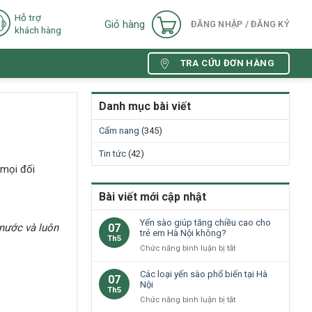
Hỗ trợ
Giỏ hàng
ĐĂNG NHẬP / ĐĂNG KÝ
khách hàng
TRA CỨU ĐƠN HÀNG
Danh mục bài viết
Cẩm nang
(345)
Tin tức
(42)
 mọi đối
Bài viết mới cập nhật
Yến sào giúp tăng chiều cao cho
 nước
và luôn
07
trẻ em Hà Nội không?
Th5
ở
Chức năng bình luận bị tắt
Yến
sào
Các loại yến sào phổ biến tại Hà
07
giúp
Nội
Th5
tăng
ở
Chức năng bình luận bị tắt
chiều
Các