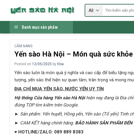
Skip
Tìm
to
kiếm:
content
Danh mục sản phẩm
CẨM NANG
Yến sào Hà Nội – Món quà sức khỏe 
Posted on
12/05/2025
by
Hoa
Yến sào luôn là món quà ý nghĩa và cao cấp để biếu tặng ngườ
tượng, yến sào thể hiện sự quan tâm, trân trọng và mong mu
ĐỊA CHỈ MUA YẾN SÀO, NƯỚC YẾN UY TÍN
Hệ thống Cửa hàng Yến sào Hà Nội
hiện nay đang là Địa chỉ
đứng TOP tìm kiếm trên Google
.
► Sản phẩm: Yến huyết, Hồng yến, Yến sào (Tổ yến) Tinh c
► CAM KẾT hàng chính hãng.
BẢO HÀNH SẢN PHẨM ĐẾN S
♥
HOTLINE/ZALO:
089 889 8383