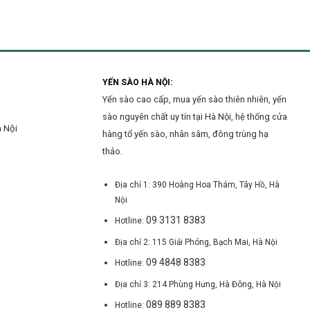
uy
yến
Nội
tín
sào
tại
tại
Hà
Hà
Đông?
Nội
mới
nhất
YẾN SÀO HÀ NỘI:
hiện
Yến sào cao cấp, mua yến sào thiên nhiên, yến
nay
sào nguyên chất uy tín tại Hà Nội, hệ thống cửa
à Nội
hàng tổ yến sào, nhân sâm, đông trùng hạ
thảo.
Địa chỉ 1: 390 Hoàng Hoa Thám, Tây Hồ, Hà
Nội
09 3131 8383
Hotline:
Địa chỉ 2: 115 Giải Phóng, Bạch Mai, Hà Nội
09 4848 8383
Hotline:
Địa chỉ 3: 214 Phùng Hưng, Hà Đông, Hà Nội
089 889 8383
Hotline: