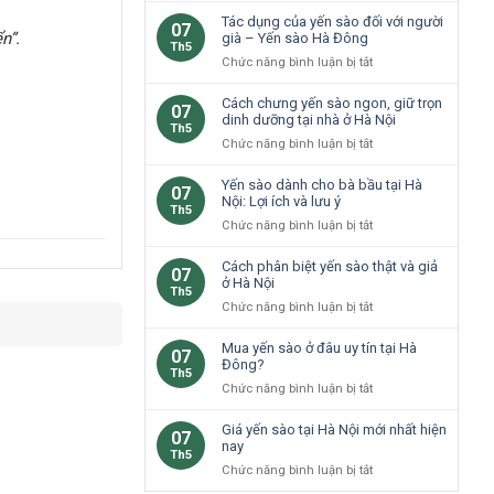
cao
loại
Tác dụng của yến sào đối với người
07
cho
n”.
yến
già – Yến sào Hà Đông
Th5
trẻ
sào
ở
Chức năng bình luận bị tắt
em
phổ
Tác
Hà
biến
dụng
Cách chưng yến sào ngon, giữ trọn
Nội
07
tại
của
dinh dưỡng tại nhà ở Hà Nội
không?
Th5
Hà
yến
ở
Chức năng bình luận bị tắt
Nội
sào
Cách
đối
chưng
Yến sào dành cho bà bầu tại Hà
07
với
yến
Nội: Lợi ích và lưu ý
Th5
người
sào
ở
Chức năng bình luận bị tắt
già
ngon,
Yến
–
giữ
sào
Cách phân biệt yến sào thật và giả
Yến
07
trọn
dành
ở Hà Nội
sào
Th5
dinh
cho
Hà
ở
Chức năng bình luận bị tắt
dưỡng
bà
Đông
Cách
tại
bầu
phân
Mua yến sào ở đâu uy tín tại Hà
nhà
07
tại
biệt
Đông?
ở
Th5
Hà
yến
Hà
ở
Chức năng bình luận bị tắt
Nội:
sào
Nội
Mua
Lợi
thật
yến
Giá yến sào tại Hà Nội mới nhất hiện
ích
07
và
sào
nay
và
Th5
giả
ở
lưu
ở
Chức năng bình luận bị tắt
ở
đâu
ý
Giá
Hà