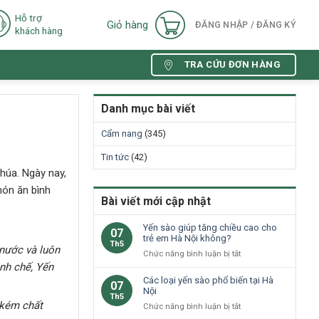
Hỗ trợ
Giỏ hàng
ĐĂNG NHẬP / ĐĂNG KÝ
khách hàng
TRA CỨU ĐƠN HÀNG
Danh mục bài viết
Cẩm nang
(345)
Tin tức
(42)
húa. Ngày nay,
món ăn bình
Bài viết mới cập nhật
Yến sào giúp tăng chiều cao cho
07
trẻ em Hà Nội không?
Th5
 nước
và luôn
ở
Chức năng bình luận bị tắt
inh chế, Yến
Yến
sào
Các loại yến sào phổ biến tại Hà
07
giúp
Nội
Th5
tăng
 kém chất
ở
Chức năng bình luận bị tắt
chiều
Các