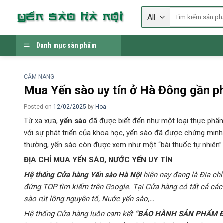
Skip
Tìm
to
kiếm:
content
Danh mục sản phẩm
CẨM NANG
Mua Yến sào uy tín ở Hà Đông gần ph
Posted on
12/02/2025
by
Hoa
Từ xa xưa,
yến sào
đã được biết đến như một loại thực phẩm 
với sự phát triển của khoa học, yến sào đã được chứng minh m
thường, yến sào còn được xem như một “bài thuốc tự nhiên” g
ĐỊA CHỈ MUA YẾN SÀO, NƯỚC YẾN UY TÍN
Hệ thống Cửa hàng Yến sào Hà Nội
hiện nay đang là Địa chỉ
đứng TOP tìm kiếm trên Google
. Tại Cửa hàng có tất cả c
sào rút lông nguyên tổ, Nước yến sào,…
Hệ thống Cửa hàng
luôn cam kết
“BẢO HÀNH SẢN PHẨM Đ