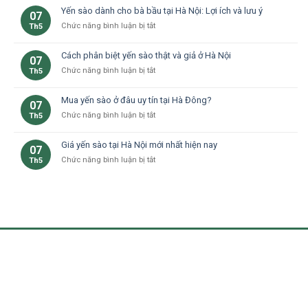
đối
chưng
Yến sào dành cho bà bầu tại Hà Nội: Lợi ích và lưu ý
07
với
yến
ở
Chức năng bình luận bị tắt
Th5
người
sào
Yến
già
ngon,
sào
–
Cách phân biệt yến sào thật và giả ở Hà Nội
giữ
07
dành
Yến
trọn
ở
Chức năng bình luận bị tắt
Th5
cho
sào
dinh
Cách
bà
Hà
dưỡng
phân
bầu
Đông
Mua yến sào ở đâu uy tín tại Hà Đông?
tại
07
biệt
tại
nhà
ở
Chức năng bình luận bị tắt
Th5
yến
Hà
ở
Mua
sào
Nội:
Hà
yến
thật
Lợi
Giá yến sào tại Hà Nội mới nhất hiện nay
07
Nội
sào
và
ích
ở
Chức năng bình luận bị tắt
Th5
ở
giả
và
Giá
đâu
ở
lưu
yến
uy
Hà
ý
sào
tín
Nội
tại
tại
Hà
Hà
Nội
Đông?
mới
nhất
hiện
nay