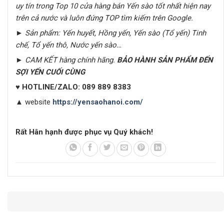
uy tín trong Top 10 cửa hàng bán Yến sào tốt nhất hiện nay
trên cả nước
và luôn đứng TOP tìm kiếm trên Google
.
► Sản phẩm: Yến huyết, Hồng yến, Yến sào (Tổ yến) Tinh
chế, Tổ yến thô, Nước yến sào…
► CAM KẾT hàng chính hãng.
BẢO HÀNH SẢN PHẨM ĐẾN
SỢI YẾN CUỐI CÙNG
♥
HOTLINE/ZALO:
089 889 8383
▲
website
https://yensaohanoi.com/
Rất Hân hạnh được phục vụ Quý khách!