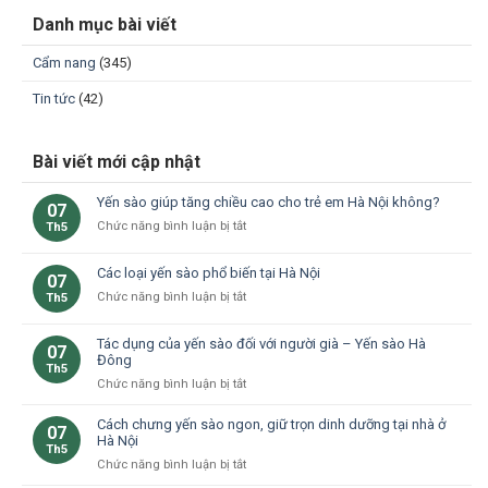
Danh mục bài viết
Cẩm nang
(345)
Tin tức
(42)
Bài viết mới cập nhật
Yến sào giúp tăng chiều cao cho trẻ em Hà Nội không?
07
ở
Chức năng bình luận bị tắt
Th5
Yến
sào
Các loại yến sào phổ biến tại Hà Nội
07
giúp
ở
Chức năng bình luận bị tắt
Th5
tăng
Các
chiều
loại
cao
Tác dụng của yến sào đối với người già – Yến sào Hà
07
yến
cho
Đông
Th5
sào
trẻ
ở
Chức năng bình luận bị tắt
phổ
em
Tác
biến
Hà
dụng
Cách chưng yến sào ngon, giữ trọn dinh dưỡng tại nhà ở
tại
Nội
07
của
Hà Nội
Hà
không?
Th5
yến
Nội
ở
Chức năng bình luận bị tắt
sào
Cách