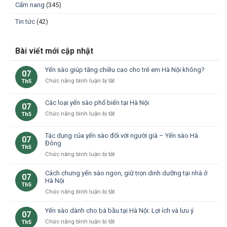
Cẩm nang
(345)
Tin tức
(42)
Bài viết mới cập nhật
Yến sào giúp tăng chiều cao cho trẻ em Hà Nội không?
07
ở
Chức năng bình luận bị tắt
Th5
Yến
sào
Các loại yến sào phổ biến tại Hà Nội
07
giúp
ở
Chức năng bình luận bị tắt
Th5
tăng
Các
chiều
loại
cao
Tác dụng của yến sào đối với người già – Yến sào Hà
07
yến
cho
Đông
Th5
sào
trẻ
ở
Chức năng bình luận bị tắt
phổ
em
Tác
biến
Hà
dụng
Cách chưng yến sào ngon, giữ trọn dinh dưỡng tại nhà ở
tại
Nội
07
của
Hà Nội
Hà
không?
Th5
yến
Nội
ở
Chức năng bình luận bị tắt
sào
Cách
đối
chưng
Yến sào dành cho bà bầu tại Hà Nội: Lợi ích và lưu ý
07
với
yến
ở
Chức năng bình luận bị tắt
Th5
người
sào