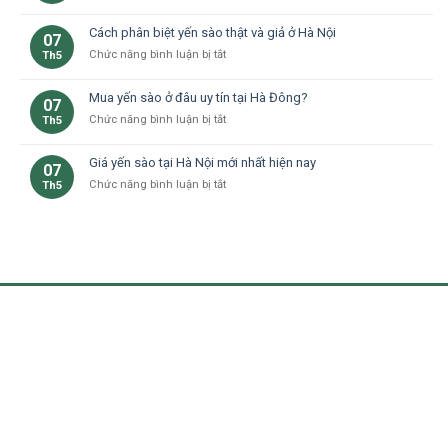
Yến
già
ngon,
sào
–
Cách phân biệt yến sào thật và giả ở Hà Nội
giữ
07
dành
Yến
trọn
ở
Chức năng bình luận bị tắt
Th5
cho
sào
dinh
Cách
bà
Hà
dưỡng
phân
bầu
Đông
Mua yến sào ở đâu uy tín tại Hà Đông?
tại
07
biệt
tại
nhà
ở
Chức năng bình luận bị tắt
Th5
yến
Hà
ở
Mua
sào
Nội:
Hà
yến
thật
Lợi
Giá yến sào tại Hà Nội mới nhất hiện nay
07
Nội
sào
và
ích
ở
Chức năng bình luận bị tắt
Th5
ở
giả
và
Giá
đâu
ở
lưu
yến
uy
Hà
ý
sào
tín
Nội
tại
tại
Hà
Hà
Nội
Đông?
mới
nhất
hiện
nay