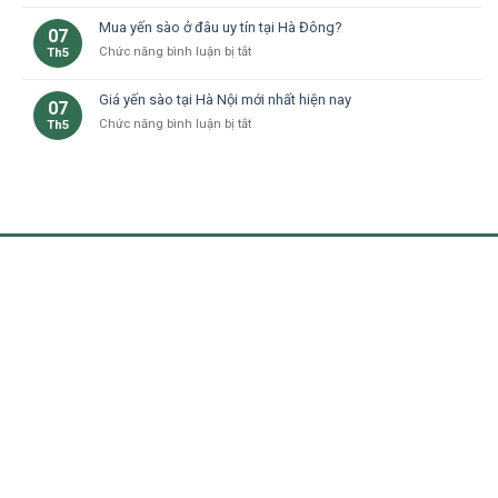
bà
Hà
dưỡng
phân
bầu
Đông
Mua yến sào ở đâu uy tín tại Hà Đông?
tại
07
biệt
tại
nhà
ở
Chức năng bình luận bị tắt
Th5
yến
Hà
ở
Mua
sào
Nội:
Hà
yến
thật
Lợi
Giá yến sào tại Hà Nội mới nhất hiện nay
07
Nội
sào
và
ích
ở
Chức năng bình luận bị tắt
Th5
ở
giả
và
Giá
đâu
ở
lưu
yến
uy
Hà
ý
sào
tín
Nội
tại
tại
Hà
Hà
Nội
Đông?
mới
nhất
hiện
nay