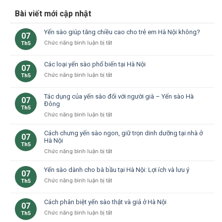
Bài viết mới cập nhật
Yến sào giúp tăng chiều cao cho trẻ em Hà Nội không?
07
ở
Chức năng bình luận bị tắt
Th5
Yến
sào
Các loại yến sào phổ biến tại Hà Nội
07
giúp
ở
Chức năng bình luận bị tắt
Th5
tăng
Các
chiều
loại
cao
Tác dụng của yến sào đối với người già – Yến sào Hà
07
yến
cho
Đông
Th5
sào
trẻ
ở
Chức năng bình luận bị tắt
phổ
em
Tác
biến
Hà
dụng
Cách chưng yến sào ngon, giữ trọn dinh dưỡng tại nhà ở
tại
Nội
07
của
Hà Nội
Hà
không?
Th5
yến
Nội
ở
Chức năng bình luận bị tắt
sào
Cách
đối
chưng
Yến sào dành cho bà bầu tại Hà Nội: Lợi ích và lưu ý
07
với
yến
ở
Chức năng bình luận bị tắt
Th5
người
sào
Yến
già
ngon,
sào
–
Cách phân biệt yến sào thật và giả ở Hà Nội
giữ
07
dành
Yến
trọn
ở
Chức năng bình luận bị tắt
Th5
cho
sào
dinh
Cách