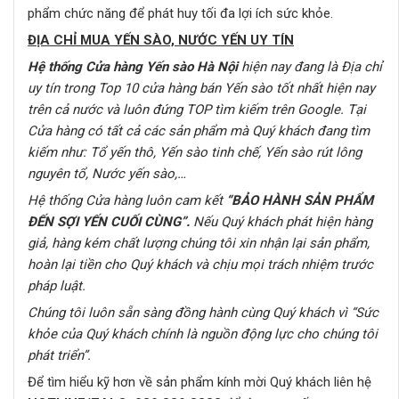
phẩm chức năng để phát huy tối đa lợi ích sức khỏe.
ĐỊA CHỈ MUA YẾN SÀO, NƯỚC YẾN UY TÍN
Hệ thống Cửa hàng Yến sào Hà Nội
hiện nay đang là Địa chỉ
uy tín trong Top 10 cửa hàng bán Yến sào tốt nhất hiện nay
trên cả nước
và luôn đứng TOP tìm kiếm trên Google
. Tại
Cửa hàng có tất cả các sản phẩm mà Quý khách đang tìm
kiếm như:
Tổ yến thô, Yến sào tinh chế, Yến sào rút lông
nguyên tổ, Nước yến sào,…
Hệ thống Cửa hàng
luôn cam kết
“BẢO HÀNH SẢN PHẨM
ĐẾN SỢI YẾN CUỐI CÙNG”
.
Nếu Quý khách phát hiện hàng
giả, hàng kém chất lượng chúng tôi xin nhận lại sản phẩm,
hoàn lại tiền cho Quý khách và chịu mọi trách nhiệm trước
pháp luật.
C
húng tôi luôn sẵn sàng đồng hành cùng Quý khách vì
“Sức
khỏe của Quý khách chính là nguồn động lực cho chúng tôi
phát triển”.
Để tìm hiểu kỹ hơn về sản phẩm kính mời Quý khách liên hệ