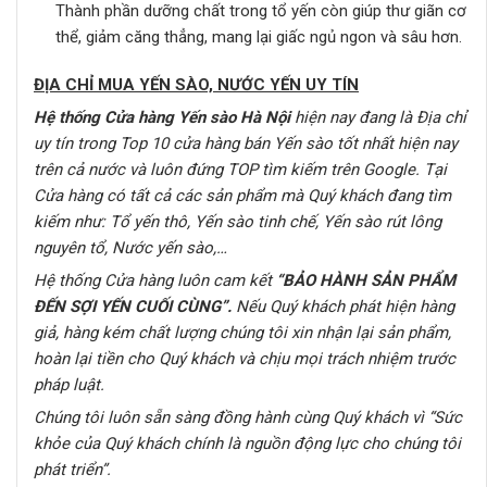
Thành phần dưỡng chất trong tổ yến còn giúp thư giãn cơ
thể, giảm căng thẳng, mang lại giấc ngủ ngon và sâu hơn.
ĐỊA CHỈ MUA YẾN SÀO, NƯỚC YẾN UY TÍN
Hệ thống Cửa hàng Yến sào Hà Nội
hiện nay đang là Địa chỉ
uy tín trong Top 10 cửa hàng bán Yến sào tốt nhất hiện nay
trên cả nước
và luôn đứng TOP tìm kiếm trên Google
. Tại
Cửa hàng có tất cả các sản phẩm mà Quý khách đang tìm
kiếm như:
Tổ yến thô, Yến sào tinh chế, Yến sào rút lông
nguyên tổ, Nước yến sào,…
Hệ thống Cửa hàng
luôn cam kết
“BẢO HÀNH SẢN PHẨM
ĐẾN SỢI YẾN CUỐI CÙNG”
.
Nếu Quý khách phát hiện hàng
giả, hàng kém chất lượng chúng tôi xin nhận lại sản phẩm,
hoàn lại tiền cho Quý khách và chịu mọi trách nhiệm trước
pháp luật.
C
húng tôi luôn sẵn sàng đồng hành cùng Quý khách vì “Sức
khỏe của Quý khách chính là nguồn động lực cho chúng tôi
phát triển”.