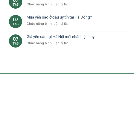
07
Yến
trọn
ở
Chức năng bình luận bị tắt
Th5
cho
sào
dinh
Cách
bà
Hà
dưỡng
phân
bầu
Đông
Mua yến sào ở đâu uy tín tại Hà Đông?
tại
07
biệt
tại
nhà
ở
Chức năng bình luận bị tắt
Th5
yến
Hà
ở
Mua
sào
Nội:
Hà
yến
thật
Lợi
Giá yến sào tại Hà Nội mới nhất hiện nay
07
Nội
sào
và
ích
ở
Chức năng bình luận bị tắt
Th5
ở
giả
và
Giá
đâu
ở
lưu
yến
uy
Hà
ý
sào
tín
Nội
tại
tại
Hà
Hà
Nội
Đông?
mới
nhất
hiện
nay