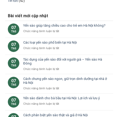
Tin tức
(42)
Bài viết mới cập nhật
Yến sào giúp tăng chiều cao cho trẻ em Hà Nội không?
07
ở
Chức năng bình luận bị tắt
Th5
Yến
sào
Các loại yến sào phổ biến tại Hà Nội
07
giúp
ở
Chức năng bình luận bị tắt
Th5
tăng
Các
chiều
loại
cao
Tác dụng của yến sào đối với người già – Yến sào Hà
07
yến
cho
Đông
Th5
sào
trẻ
ở
Chức năng bình luận bị tắt
phổ
em
Tác
biến
Hà
dụng
Cách chưng yến sào ngon, giữ trọn dinh dưỡng tại nhà ở
tại
Nội
07
của
Hà Nội
Hà
không?
Th5
yến
Nội
ở
Chức năng bình luận bị tắt
sào
Cách
đối
chưng
Yến sào dành cho bà bầu tại Hà Nội: Lợi ích và lưu ý
07
với
yến
ở
Chức năng bình luận bị tắt
Th5
người
sào
Yến
già
ngon,
sào
–
Cách phân biệt yến sào thật và giả ở Hà Nội
giữ
dành