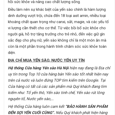
hồi sức khỏe và nâng cao chất lượng sống.
Điều làm nên sự khác biệt của yến sào chính là hàm lượng
dinh dưỡng vượt trội, chứa đến 18 loại axit amin, nhiều loại
khoáng chất quan trọng như canxi, sắt, magie, và các yếu tố
vi lượng cần thiết cho cơ thể. Từ việc bồi bổ sức khỏe cho
người già, hỗ trợ tăng trưởng cho trẻ nhỏ, đến việc giữ gìn
sắc đẹp cho phụ nữ, yến sào không chỉ là một món ăn mà
còn là một phần trong hành trình chăm sóc sức khỏe toàn
diện.
ĐỊA CHỈ MUA YẾN SÀO, NƯỚC YẾN UY TÍN
Hệ thống Cửa hàng Yến sào Hà Nội
hiện nay đang là Địa chỉ
uy tín trong Top 10 cửa hàng bán Yến sào tốt nhất hiện nay
trên cả nước
và luôn đứng TOP tìm kiếm trên Google
. Tại
Cửa hàng có tất cả các sản phẩm mà Quý khách đang tìm
kiếm như:
Tổ yến thô, Yến sào tinh chế, Yến sào rút lông
nguyên tổ, Nước yến sào,…
Hệ thống Cửa hàng
luôn cam kết
“BẢO HÀNH SẢN PHẨM
ĐẾN SỢI YẾN CUỐI CÙNG”
.
Nếu Quý khách phát hiện hàng