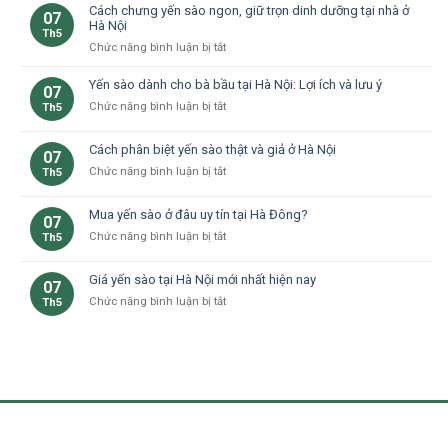
dụng
Cách chưng yến sào ngon, giữ trọn dinh dưỡng tại nhà ở
tại
Nội
07
của
Hà Nội
Hà
không?
Th5
yến
Nội
ở
Chức năng bình luận bị tắt
sào
Cách
đối
chưng
Yến sào dành cho bà bầu tại Hà Nội: Lợi ích và lưu ý
07
với
yến
ở
Chức năng bình luận bị tắt
Th5
người
sào
Yến
già
ngon,
sào
–
Cách phân biệt yến sào thật và giả ở Hà Nội
giữ
07
dành
Yến
trọn
ở
Chức năng bình luận bị tắt
Th5
cho
sào
dinh
Cách
bà
Hà
dưỡng
phân
bầu
Đông
Mua yến sào ở đâu uy tín tại Hà Đông?
tại
07
biệt
tại
nhà
ở
Chức năng bình luận bị tắt
Th5
yến
Hà
ở
Mua
sào
Nội:
Hà
yến
thật
Lợi
Giá yến sào tại Hà Nội mới nhất hiện nay
07
Nội
sào
và
ích
ở
Chức năng bình luận bị tắt
Th5
ở
giả
và
Giá
đâu
ở
lưu
yến
uy
Hà
ý
sào
tín
Nội
tại
tại
Hà
Hà
Nội
Đông?
mới
nhất