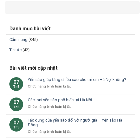
Danh mục bài viết
Cẩm nang
(345)
Tin tức
(42)
Bài viết mới cập nhật
Yến sào giúp tăng chiều cao cho trẻ em Hà Nội không?
07
ở
Chức năng bình luận bị tắt
Th5
Yến
sào
Các loại yến sào phổ biến tại Hà Nội
07
giúp
ở
Chức năng bình luận bị tắt
Th5
tăng
Các
chiều
loại
cao
Tác dụng của yến sào đối với người già – Yến sào Hà
07
yến
cho
Đông
Th5
sào
trẻ
ở
Chức năng bình luận bị tắt
phổ
em
Tác
biến
Hà