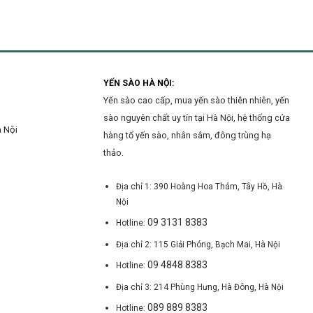
uy
yến
Nội
tín
sào
tại
tại
Hà
Hà
Đông?
Nội
mới
nhất
YẾN SÀO HÀ NỘI:
hiện
Yến sào cao cấp, mua yến sào thiên nhiên, yến
nay
sào nguyên chất uy tín tại Hà Nội, hệ thống cửa
à Nội
hàng tổ yến sào, nhân sâm, đông trùng hạ
thảo.
Địa chỉ 1: 390 Hoàng Hoa Thám, Tây Hồ, Hà
Nội
09 3131 8383
Hotline:
Địa chỉ 2: 115 Giải Phóng, Bạch Mai, Hà Nội
09 4848 8383
Hotline:
Địa chỉ 3: 214 Phùng Hưng, Hà Đông, Hà Nội
089 889 8383
Hotline: