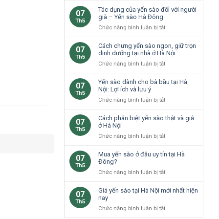
cao
loại
Tác dụng của yến sào đối với người
07
cho
yến
già – Yến sào Hà Đông
Th5
trẻ
sào
ở
Chức năng bình luận bị tắt
em
phổ
Tác
Hà
biến
dụng
Cách chưng yến sào ngon, giữ trọn
Nội
07
tại
của
dinh dưỡng tại nhà ở Hà Nội
không?
Th5
Hà
yến
ở
Chức năng bình luận bị tắt
Nội
sào
Cách
đối
chưng
Yến sào dành cho bà bầu tại Hà
07
với
yến
Nội: Lợi ích và lưu ý
Th5
người
sào
ở
Chức năng bình luận bị tắt
già
ngon,
Yến
–
giữ
sào
Cách phân biệt yến sào thật và giả
Yến
07
trọn
dành
ở Hà Nội
sào
Th5
dinh
cho
Hà
ở
Chức năng bình luận bị tắt
dưỡng
bà
Đông
Cách
tại
bầu
phân
Mua yến sào ở đâu uy tín tại Hà
nhà
07
tại
biệt
Đông?
ở
Th5
Hà
yến
Hà
ở
Chức năng bình luận bị tắt
Nội:
sào
Nội
Mua
Lợi
thật
yến
Giá yến sào tại Hà Nội mới nhất hiện
ích
07
và
sào
nay
và
Th5
giả
ở
lưu
ở
Chức năng bình luận bị tắt
ở
đâu
ý
Giá
Hà