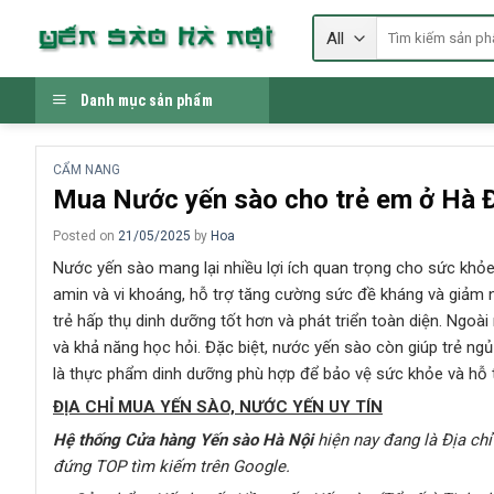
Skip
Tìm
to
kiếm:
content
Danh mục sản phẩm
CẨM NANG
Mua Nước yến sào cho trẻ em ở Hà 
Posted on
21/05/2025
by
Hoa
Nước yến sào mang lại nhiều lợi ích quan trọng cho sức khỏe 
amin và vi khoáng, hỗ trợ tăng cường sức đề kháng và giảm n
trẻ hấp thụ dinh dưỡng tốt hơn và phát triển toàn diện. Ngoài 
và khả năng học hỏi. Đặc biệt, nước yến sào còn giúp trẻ n
là thực phẩm dinh dưỡng phù hợp để bảo vệ sức khỏe và hỗ tr
ĐỊA CHỈ MUA YẾN SÀO, NƯỚC YẾN UY TÍN
Hệ thống Cửa hàng Yến sào Hà Nội
hiện nay đang là Địa chỉ
đứng TOP tìm kiếm trên Google
.