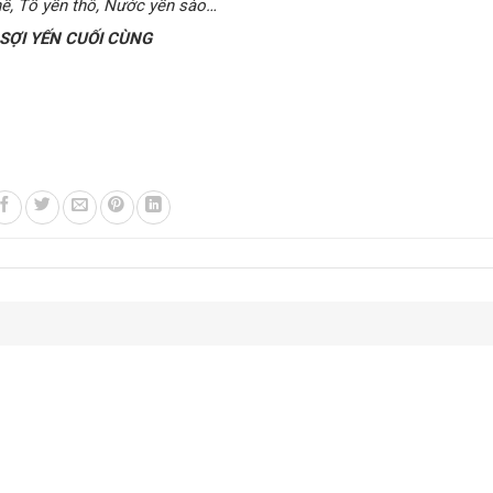
hế, Tổ yến thô, Nước yến sào…
ỢI YẾN CUỐI CÙNG