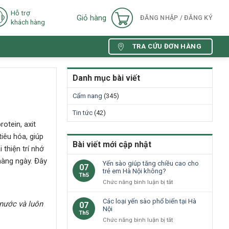
Hỗ trợ
Giỏ hàng
ĐĂNG NHẬP / ĐĂNG KÝ
khách hàng
TRA CỨU ĐƠN HÀNG
Danh mục bài viết
Cẩm nang
(345)
Tin tức
(42)
otein, axit
iêu hóa, giúp
Bài viết mới cập nhật
 thiện trí nhớ
hàng ngày. Đây
Yến sào giúp tăng chiều cao cho
07
trẻ em Hà Nội không?
Th5
ở
Chức năng bình luận bị tắt
Yến
sào
Các loại yến sào phổ biến tại Hà
 nước
và luôn
07
giúp
Nội
Th5
tăng
ở
Chức năng bình luận bị tắt
chiều
Các