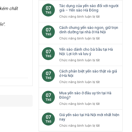
cao
loại
Tác dụng của yến sào đối với người
07
 kém chất
cho
yến
già – Yến sào Hà Đông
Th5
trẻ
sào
ở
Chức năng bình luận bị tắt
em
phổ
Tác
Hà
n”.
biến
dụng
Cách chưng yến sào ngon, giữ trọn
Nội
07
tại
của
dinh dưỡng tại nhà ở Hà Nội
không?
Th5
Hà
yến
ở
Chức năng bình luận bị tắt
Nội
sào
Cách
đối
chưng
Yến sào dành cho bà bầu tại Hà
07
với
yến
Nội: Lợi ích và lưu ý
Th5
người
sào
ở
Chức năng bình luận bị tắt
già
ngon,
Yến
–
giữ
sào
Cách phân biệt yến sào thật và giả
Yến
07
trọn
dành
ở Hà Nội
sào
Th5
dinh
cho
Hà
ở
Chức năng bình luận bị tắt
dưỡng
bà
Đông
Cách
tại
bầu
phân
Mua yến sào ở đâu uy tín tại Hà
nhà
07
tại
biệt
Đông?
ở
Th5
Hà
yến
Hà
ở
Chức năng bình luận bị tắt
Nội:
sào
Nội
Mua
Lợi
thật
yến
Giá yến sào tại Hà Nội mới nhất hiện
ích
07
và
sào
nay
và
Th5
giả
ở
lưu
ở
Chức năng bình luận bị tắt
ở
đâu
ý
Giá
Hà