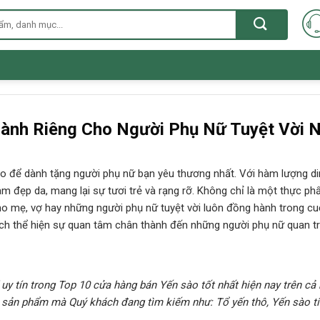
Dành Riêng Cho Người Phụ Nữ Tuyệt Vời N
hảo để dành tặng người phụ nữ bạn yêu thương nhất. Với hàm lượng d
m đẹp da, mang lại sự tươi trẻ và rạng rỡ. Không chỉ là một thực p
cho mẹ, vợ hay những người phụ nữ tuyệt vời luôn đồng hành trong c
ách thể hiện sự quan tâm chân thành đến những người phụ nữ quan t
 uy tín trong Top 10 cửa hàng bán Yến sào tốt nhất hiện nay trên cả
ác sản phẩm mà Quý khách đang tìm kiếm như:
Tổ yến thô, Yến sào t