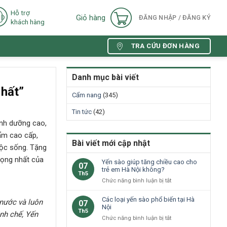
Hỗ trợ
Giỏ hàng
ĐĂNG NHẬP / ĐĂNG KÝ
khách hàng
TRA CỨU ĐƠN HÀNG
Danh mục bài viết
hất”
Cẩm nang
(345)
Tin tức
(42)
inh dưỡng cao,
hẩm cao cấp,
Bài viết mới cập nhật
uộc sống. Tặng
rọng nhất của
Yến sào giúp tăng chiều cao cho
07
trẻ em Hà Nội không?
Th5
ở
Chức năng bình luận bị tắt
Yến
sào
Các loại yến sào phổ biến tại Hà
 nước
và luôn
07
giúp
Nội
Th5
inh chế, Yến
tăng
ở
Chức năng bình luận bị tắt
chiều
Các