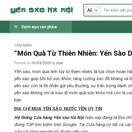
Skip
Tìm
to
kiếm:
content
Danh mục sản phẩm
CẨM NANG
“Món Quà Từ Thiên Nhiên: Yến Sào 
Posted on
05/03/2025
by
Hoa
Yến sào, món quà tinh túy từ thiên nhiên, là lựa chọn hoàn 
yến sào giúp bồi bổ sức khỏe, tăng cường sức đề kháng và là
yến sào còn là lời nhắn gửi yêu thương, sự trân trọng dành 
yến sào không chỉ là trao đi món quà sức khỏe mà còn là c
bạn.
ĐỊA CHỈ MUA YẾN SÀO, NƯỚC YẾN UY TÍN
Hệ thống Cửa hàng Yến sào Hà Nội
hiện nay đang là Địa chỉ
đứng TOP tìm kiếm trên Google
. Tại Cửa hàng có tất cả c
sào rút lông nguyên tổ, Nước yến sào,…