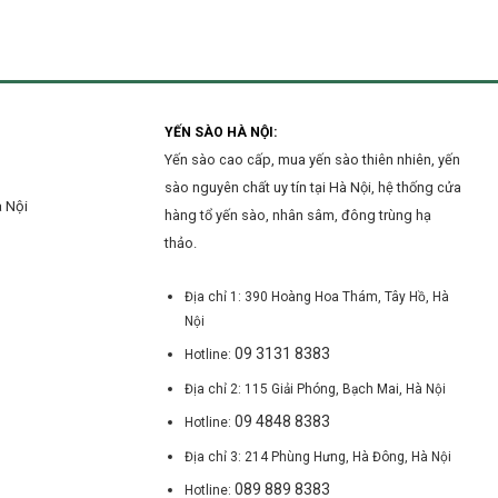
uy
yến
Nội
tín
sào
tại
tại
Hà
Hà
Đông?
Nội
mới
nhất
YẾN SÀO HÀ NỘI:
hiện
Yến sào cao cấp, mua yến sào thiên nhiên, yến
nay
sào nguyên chất uy tín tại Hà Nội, hệ thống cửa
à Nội
hàng tổ yến sào, nhân sâm, đông trùng hạ
thảo.
Địa chỉ 1: 390 Hoàng Hoa Thám, Tây Hồ, Hà
Nội
09 3131 8383
Hotline:
Địa chỉ 2: 115 Giải Phóng, Bạch Mai, Hà Nội
09 4848 8383
Hotline:
Địa chỉ 3: 214 Phùng Hưng, Hà Đông, Hà Nội
089 889 8383
Hotline: