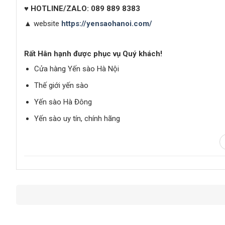
♥
HOTLINE/ZALO:
089 889 8383
▲
website
https://yensaohanoi.com/
Rất Hân hạnh được phục vụ Quý khách!
Cửa hàng Yến sào Hà Nội
Thế giới yến sào
Yến sào Hà Đông
Yến sào uy tín, chính hãng