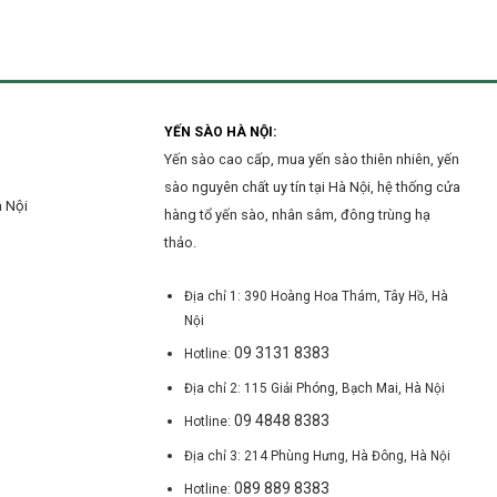
uy
yến
Nội
tín
sào
tại
tại
Hà
Hà
Đông?
Nội
mới
nhất
YẾN SÀO HÀ NỘI:
hiện
Yến sào cao cấp, mua yến sào thiên nhiên, yến
nay
sào nguyên chất uy tín tại Hà Nội, hệ thống cửa
à Nội
hàng tổ yến sào, nhân sâm, đông trùng hạ
thảo.
Địa chỉ 1: 390 Hoàng Hoa Thám, Tây Hồ, Hà
Nội
09 3131 8383
Hotline:
Địa chỉ 2: 115 Giải Phóng, Bạch Mai, Hà Nội
09 4848 8383
Hotline:
Địa chỉ 3: 214 Phùng Hưng, Hà Đông, Hà Nội
089 889 8383
Hotline: