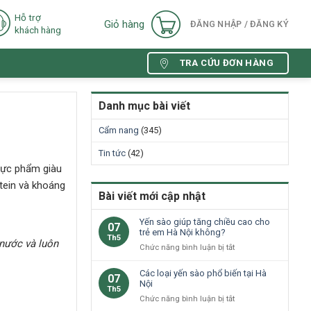
Hỗ trợ
Giỏ hàng
ĐĂNG NHẬP / ĐĂNG KÝ
khách hàng
TRA CỨU ĐƠN HÀNG
Danh mục bài viết
Cẩm nang
(345)
Tin tức
(42)
hực phẩm giàu
otein và khoáng
Bài viết mới cập nhật
Yến sào giúp tăng chiều cao cho
07
trẻ em Hà Nội không?
Th5
 nước
và luôn
ở
Chức năng bình luận bị tắt
Yến
sào
Các loại yến sào phổ biến tại Hà
07
giúp
Nội
Th5
tăng
ở
Chức năng bình luận bị tắt
chiều
Các