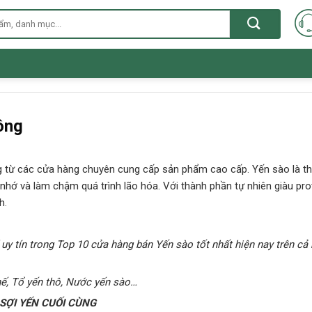
ông
g từ các cửa hàng chuyên cung cấp sản phẩm cao cấp. Yến sào là t
 nhớ và làm chậm quá trình lão hóa. Với thành phần tự nhiên giàu pr
h.
 uy tín trong Top 10 cửa hàng bán Yến sào tốt nhất hiện nay trên cả
hế, Tổ yến thô, Nước yến sào…
ỢI YẾN CUỐI CÙNG