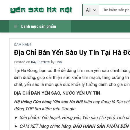
Skip
Tìm
to
kiếm:
content
Danh mục sản phẩm
CẨM NANG
Địa Chỉ Bán Yến Sào Uy Tín Tại Hà Đ
Posted on
04/08/2025
by
Hoa
Tại Hà Đông, bạn có thể dễ dàng tìm mua yến sào chính hãn
dinh dưỡng, giúp cải thiện sức khỏe tim mạch, tăng cường trí
chất, yến sào là món quà sức khỏe lý tưởng dành cho gia đìn
ĐỊA CHỈ BÁN YẾN SÀO, NƯỚC YẾN UY TÍN
Hệ thống Cửa hàng Yến sào Hà Nội
hiện nay đang là Địa chỉ
đứng TOP tìm kiếm trên Google
.
► Sản phẩm: Yến huyết, Hồng yến, Yến sào (Tổ yến) Tinh c
► CAM KẾT hàng chính hãng.
BẢO HÀNH SẢN PHẨM ĐẾN S