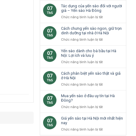
cao
loại
Tác dụng của yến sào đối với người
07
cho
yến
già – Yến sào Hà Đông
Th5
trẻ
sào
ở
Chức năng bình luận bị tắt
em
phổ
Tác
Hà
biến
dụng
Cách chưng yến sào ngon, giữ trọn
Nội
07
tại
của
dinh dưỡng tại nhà ở Hà Nội
không?
Th5
Hà
yến
ở
Chức năng bình luận bị tắt
Nội
sào
Cách
đối
chưng
Yến sào dành cho bà bầu tại Hà
07
với
yến
Nội: Lợi ích và lưu ý
Th5
người
sào
ở
Chức năng bình luận bị tắt
già
ngon,
Yến
–
giữ
sào
Cách phân biệt yến sào thật và giả
Yến
07
trọn
dành
ở Hà Nội
sào
Th5
dinh
cho
Hà
ở
Chức năng bình luận bị tắt
dưỡng
bà
Đông
Cách
tại
bầu
phân
Mua yến sào ở đâu uy tín tại Hà
nhà
07
tại
biệt
Đông?
ở
Th5
Hà
yến
Hà
ở
Chức năng bình luận bị tắt
Nội:
sào
Nội
Mua
Lợi
thật
yến
Giá yến sào tại Hà Nội mới nhất hiện
ích
07
và
sào
nay
và
Th5
giả
ở
lưu
ở
Chức năng bình luận bị tắt
ở
đâu
ý
Giá
Hà