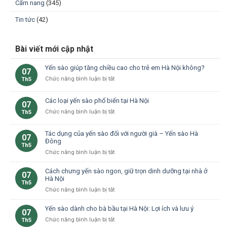
Cẩm nang
(345)
Tin tức
(42)
Bài viết mới cập nhật
Yến sào giúp tăng chiều cao cho trẻ em Hà Nội không?
07
ở
Chức năng bình luận bị tắt
Th5
Yến
sào
Các loại yến sào phổ biến tại Hà Nội
07
giúp
ở
Chức năng bình luận bị tắt
Th5
tăng
Các
chiều
loại
cao
Tác dụng của yến sào đối với người già – Yến sào Hà
07
yến
cho
Đông
Th5
sào
trẻ
ở
Chức năng bình luận bị tắt
phổ
em
Tác
biến
Hà
dụng
Cách chưng yến sào ngon, giữ trọn dinh dưỡng tại nhà ở
tại
Nội
07
của
Hà Nội
Hà
không?
Th5
yến
Nội
ở
Chức năng bình luận bị tắt
sào
Cách
đối
chưng
Yến sào dành cho bà bầu tại Hà Nội: Lợi ích và lưu ý
07
với
yến
ở
Chức năng bình luận bị tắt
Th5
người
sào