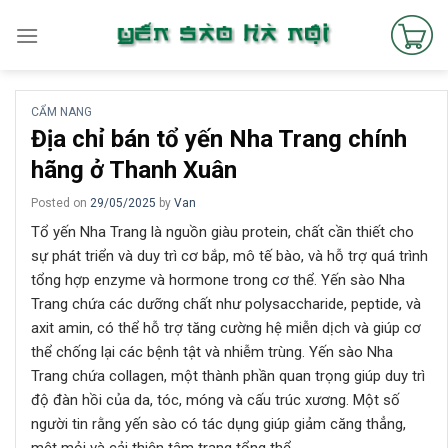
Skip
to
content
CẨM NANG
Địa chỉ bán tổ yến Nha Trang chính
hãng ở Thanh Xuân
Posted on
29/05/2025
by
Van
Tổ yến Nha Trang là nguồn giàu protein, chất cần thiết cho
sự phát triển và duy trì cơ bắp, mô tế bào, và hỗ trợ quá trình
tổng hợp enzyme và hormone trong cơ thể. Yến sào Nha
Trang chứa các dưỡng chất như polysaccharide, peptide, và
axit amin, có thể hỗ trợ tăng cường hệ miễn dịch và giúp cơ
thể chống lại các bệnh tật và nhiễm trùng. Yến sào Nha
Trang chứa collagen, một thành phần quan trọng giúp duy trì
độ đàn hồi của da, tóc, móng và cấu trúc xương. Một số
người tin rằng yến sào có tác dụng giúp giảm căng thẳng,
mệt mỏi và cải thiện tâm trạng tổng thể.