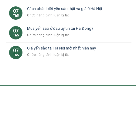
Yến
già
ngon,
sào
–
Cách phân biệt yến sào thật và giả ở Hà Nội
giữ
07
dành
Yến
trọn
ở
Chức năng bình luận bị tắt
Th5
cho
sào
dinh
Cách
bà
Hà
dưỡng
phân
bầu
Đông
Mua yến sào ở đâu uy tín tại Hà Đông?
tại
07
biệt
tại
nhà
ở
Chức năng bình luận bị tắt
Th5
yến
Hà
ở
Mua
sào
Nội:
Hà
yến
thật
Lợi
Giá yến sào tại Hà Nội mới nhất hiện nay
07
Nội
sào
và
ích
ở
Chức năng bình luận bị tắt
Th5
ở
giả
và
Giá
đâu
ở
lưu
yến
uy
Hà
ý
sào
tín
Nội
tại
tại
Hà
Hà
Nội
Đông?
mới
nhất
hiện
nay