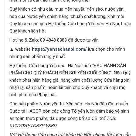
Quý khách có nhu cầu mua Yến huyết, Yến sào, nước yến,
hộp quà Nước yến chính hãng, chuẩn chất lượng, kính mời
Quý khách ghé qua Hệ thống Cửa hàng Yến sào Hà Nội, hoặc
Quý khách liên hệ :
Hotline & Zalo: 09 4848 8383 để được tư vấn.
▲
website
https://yensaohanoi.com/
lựa chọn cho mình
những sản phẩm ưng ý nhất.
Hệ thống Cửa hàng Yến sào Hà Nội luôn “BẢO HÀNH SẢN
PHẨM CHO QUÝ KHÁCH ĐẾN SỢI YẾN CUỐI CÙNG”. Nếu Quý
khách phát hiện hàng giả, hàng kém chất lượng Cửa hàng xin
nhận lại sản phẩm, hoàn lại tiền cho Quý khách và chịu mọi
hình phạt của Pháp luật.
Các sản phẩm Nước yến tại Yến sào Hà Nội đều đạt chuẩn
Quốc tế HACCP, còn các dòng Tổ yến luôn đảm bảo vệ sinh
an toàn thực phẩm, đã được công bố số CB:
Số TCB:
011/2020/TCBSP-YSBD
Với Hệ thống Cửa hàng trải khắp Hà Nội, chúng tôi luôn sẵn