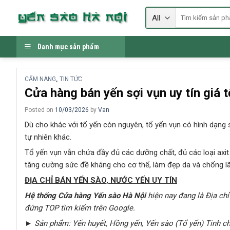
Skip
Tìm
to
kiếm:
content
Danh mục sản phẩm
CẨM NANG
TIN TỨC
,
Cửa hàng bán yến sợi vụn uy tín giá t
Posted on
10/03/2026
by
Van
Dù cho khác với tổ yến còn nguyên, tổ yến vụn có hình dạng
tự nhiên khác.
Tổ yến vụn vẫn chứa đầy đủ các dưỡng chất, đủ các loại axi
tăng cường sức đề kháng cho cơ thể, làm đẹp da và chống l
ĐỊA CHỈ BÁN YẾN SÀO, NƯỚC YẾN UY TÍN
Hệ thống Cửa hàng Yến sào Hà Nội
hiện nay đang là Địa chỉ
đứng TOP tìm kiếm trên Google.
►
Sản phẩm: Yến huyết, Hồng yến, Yến sào (Tổ yến) Tinh c