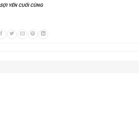
ỢI YẾN CUỐI CÙNG