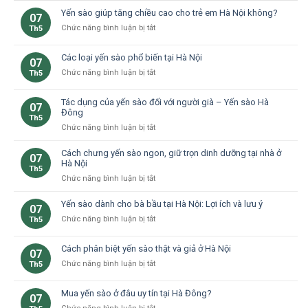
Yến sào giúp tăng chiều cao cho trẻ em Hà Nội không?
07
ở
Chức năng bình luận bị tắt
Th5
Yến
sào
Các loại yến sào phổ biến tại Hà Nội
07
giúp
ở
Chức năng bình luận bị tắt
Th5
tăng
Các
chiều
loại
cao
Tác dụng của yến sào đối với người già – Yến sào Hà
07
yến
cho
Đông
Th5
sào
trẻ
ở
Chức năng bình luận bị tắt
phổ
em
Tác
biến
Hà
dụng
Cách chưng yến sào ngon, giữ trọn dinh dưỡng tại nhà ở
tại
Nội
07
của
Hà Nội
Hà
không?
Th5
yến
Nội
ở
Chức năng bình luận bị tắt
sào
Cách
đối
chưng
Yến sào dành cho bà bầu tại Hà Nội: Lợi ích và lưu ý
07
với
yến
ở
Chức năng bình luận bị tắt
Th5
người
sào
Yến
già
ngon,
sào
–
Cách phân biệt yến sào thật và giả ở Hà Nội
giữ
07
dành
Yến
trọn
ở
Chức năng bình luận bị tắt
Th5
cho
sào
dinh
Cách
bà
Hà
dưỡng
phân
bầu
Đông
Mua yến sào ở đâu uy tín tại Hà Đông?
tại
07
biệt
tại
nhà
ở