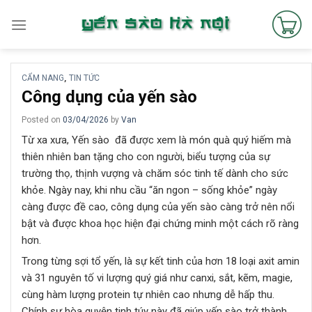
Skip
to
content
CẨM NANG
TIN TỨC
,
Công dụng của yến sào
Posted on
03/04/2026
by
Van
Từ xa xưa, Yến sào đã được xem là món quà quý hiếm mà
thiên nhiên ban tặng cho con người, biểu tượng của sự
trường thọ, thịnh vượng và chăm sóc tinh tế dành cho sức
khỏe. Ngày nay, khi nhu cầu “ăn ngon – sống khỏe” ngày
càng được đề cao, công dụng của yến sào càng trở nên nổi
bật và được khoa học hiện đại chứng minh một cách rõ ràng
hơn.
Trong từng sợi tổ yến, là sự kết tinh của hơn 18 loại axit amin
và 31 nguyên tố vi lượng quý giá như canxi, sắt, kẽm, magie,
cùng hàm lượng protein tự nhiên cao nhưng dễ hấp thu.
Chính sự hòa quyện tinh túy này đã giúp yến sào trở thành