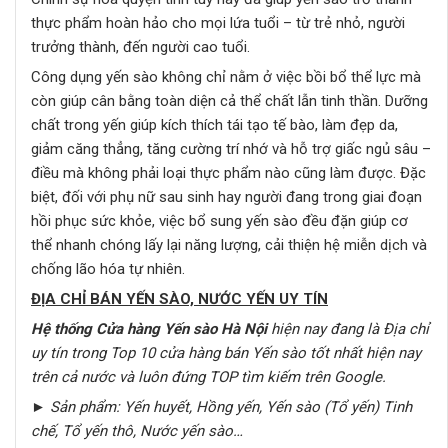
thực phẩm hoàn hảo cho mọi lứa tuổi – từ trẻ nhỏ, người
trưởng thành, đến người cao tuổi.
Công dụng yến sào không chỉ nằm ở việc bồi bổ thể lực mà
còn giúp cân bằng toàn diện cả thể chất lẫn tinh thần. Dưỡng
chất trong yến giúp kích thích tái tạo tế bào, làm đẹp da,
giảm căng thẳng, tăng cường trí nhớ và hỗ trợ giấc ngủ sâu –
điều mà không phải loại thực phẩm nào cũng làm được. Đặc
biệt, đối với phụ nữ sau sinh hay người đang trong giai đoạn
hồi phục sức khỏe, việc bổ sung yến sào đều đặn giúp cơ
thể nhanh chóng lấy lại năng lượng, cải thiện hệ miễn dịch và
chống lão hóa tự nhiên.
ĐỊA CHỈ BÁN YẾN SÀO, NƯỚC YẾN UY TÍN
Hệ thống Cửa hàng Yến sào Hà Nội
hiện nay đang là Địa chỉ
uy tín trong Top 10 cửa hàng bán Yến sào tốt nhất hiện nay
trên cả nước và luôn đứng TOP tìm kiếm trên Google.
► Sản phẩm: Yến huyết, Hồng yến, Yến sào (Tổ yến) Tinh
chế, Tổ yến thô, Nước yến sào…