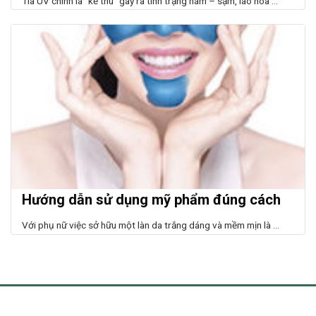
Tia UV chính là “kẻ thù” gây ra tình trạng nám – sạm, lão hóa ...
Hướng dẫn sử dụng mỹ phẩm đúng cách
Với phụ nữ việc sở hữu một làn da trắng dáng và mềm mịn là ...